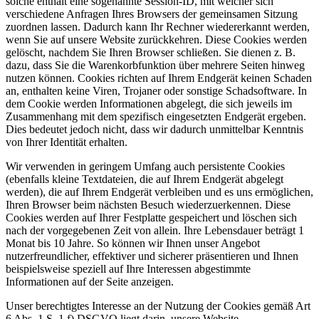
solche enthält eine sogenannte Session-ID, mit welcher sich
verschiedene Anfragen Ihres Browsers der gemeinsamen Sitzung
zuordnen lassen. Dadurch kann Ihr Rechner wiedererkannt werden,
wenn Sie auf unsere Website zurückkehren. Diese Cookies werden
gelöscht, nachdem Sie Ihren Browser schließen. Sie dienen z. B.
dazu, dass Sie die Warenkorbfunktion über mehrere Seiten hinweg
nutzen können. Cookies richten auf Ihrem Endgerät keinen Schaden
an, enthalten keine Viren, Trojaner oder sonstige Schadsoftware. In
dem Cookie werden Informationen abgelegt, die sich jeweils im
Zusammenhang mit dem spezifisch eingesetzten Endgerät ergeben.
Dies bedeutet jedoch nicht, dass wir dadurch unmittelbar Kenntnis
von Ihrer Identität erhalten.
Wir verwenden in geringem Umfang auch persistente Cookies
(ebenfalls kleine Textdateien, die auf Ihrem Endgerät abgelegt
werden), die auf Ihrem Endgerät verbleiben und es uns ermöglichen,
Ihren Browser beim nächsten Besuch wiederzuerkennen. Diese
Cookies werden auf Ihrer Festplatte gespeichert und löschen sich
nach der vorgegebenen Zeit von allein. Ihre Lebensdauer beträgt 1
Monat bis 10 Jahre. So können wir Ihnen unser Angebot
nutzerfreundlicher, effektiver und sicherer präsentieren und Ihnen
beispielsweise speziell auf Ihre Interessen abgestimmte
Informationen auf der Seite anzeigen.
Unser berechtigtes Interesse an der Nutzung der Cookies gemäß Art
6 Abs. 1 S. 1 f) DSGVO liegt darin, unsere Website